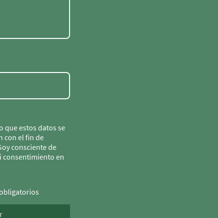
o que estos datos se
 con el fin de
Soy consciente de
i consentimiento en
obligatorios
r