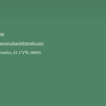
706
ercecubarsi@gmail.com
anados, 61 1º2ªB, 08009